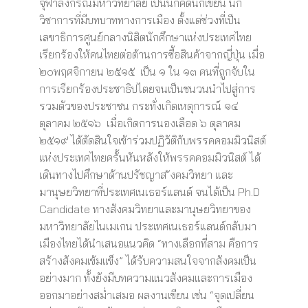
จุฬาลงกรณ์มหาวิทยาลัย เป็นนักคิดนักเขียน นัก
วิชาการที่มีบทบาททางการเมือง ตั้งแต่ช่วงที่เป็น
เลขาธิการศูนย์กลางนิสิตนักศึกษาแห่งประเทศไทย
เรียกร้องให้คนไทยต่อต้านการซื้อสินค้าจากญี่ปุ่น เมื่อ
๒๐พฤศจิกายน ๒๕๑๕ เป็น ๑ ใน ๑๓ คนที่ถูกจับใน
การเรียกร้องประชาธิปไตยจนเป็นชนวนนำไปสู่การ
รวมตัวของประชาชน กระทั่งเกิดเหตุการณ์ ๑๔
ตุลาคม ๒๕๑๖ เมื่อเกิดการนองเลือด ๖ ตุลาคม
๒๕๑๙ ได้ตัดสินใจเข้าร่วมปฏิวัติกับพรรคคอมมิวนิสต์
แห่งประเทศไทยครั้นหันหลังให้พรรคคอมมิวนิสต์ ได้
เดินทางไปศึกษาด้านปรัชญาส ังคมวิทยา และ
มานุษยวิทยาที่ประเทศเนเธอร์แลนด์ จนได้เป็น Ph.D
Candidate ทางสังคมวิทยาและมานุษยวิทยาของ
มหาวิทยาลัยไนเมเกน ประเทศเนเธอร์แลนด์กลับมา
เมืองไทยได้นำเสนอแนวคิด “ทางเลือกที่สาม คือการ
สร้างสังคมเข้มแข็ง” ได้รับความสนใจจากสังคมเป็น
อย่างมาก ทั้งยังมีบทความแนวสังคมและการเมือง
ออกมาอย่างสม่ำเสมอ ผลงานเขียน เช่น “จุดเปลี่ยน