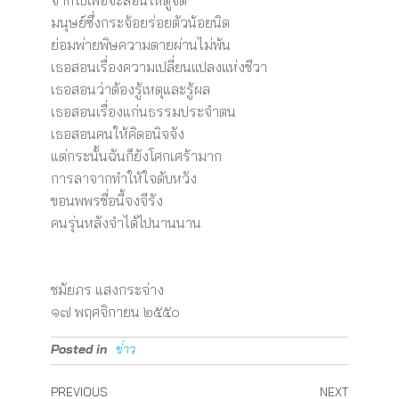
จากไปเพื่อจะสอนให้ดูจิต
มนุษย์ซึ่งกระจ้อยร่อยตัวน้อยนิด
ย่อมพ่ายพิษความตายผ่านไม่พ้น
เธอสอนเรื่องความเปลี่ยนแปลงแห่งชีวา
เธอสอนว่าต้องรู้เหตุและรู้ผล
เธอสอนเรื่องแก่นธรรมประจำตน
เธอสอนคนให้คิดอนิจจัง
แต่กระนั้นฉันก็ยังโศกเศร้ามาก
การลาจากทำให้ใจดับหวัง
ขอนพพรชื่อนี้จงจีรัง
คนรุ่นหลังจำได้ไปนานนาน
ชมัยภร แสงกระจ่าง
๑๗ พฤศจิกายน ๒๕๕๐
Posted in
ข่่าว
PREVIOUS
NEXT