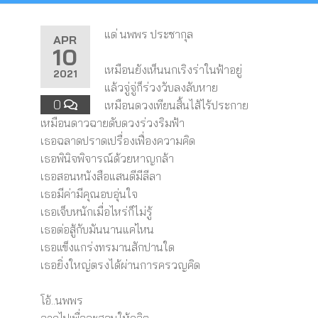
แด่ นพพร ประชากุล
APR
10
เหมือนยังเห็นนกเริงร่าในฟ้าอยู่
2021
แล้วจู่จู่ก็ร่วงวับลงลับหาย
0
เหมือนดวงเทียนสิ้นไส้ไร้ประกาย
เหมือนดาวฉายดับดวงร่วงริมฟ้า
เธอฉลาดปราดเปรื่องเฟื่องความคิด
เธอพินิจพิจารณ์ด้วยหาญกล้า
เธอสอนหนังสือแสนดีมีลีลา
เธอมีค่ามีคุณอบอุ่นใจ
เธอเจ็บหนักเมื่อไหร่ก็ไม่รู้
เธอต่อสู้กับมันนานแค่ไหน
เธอแข็งแกร่งทรมานสักปานใด
เธอยิ่งใหญ่ตรงได้ผ่านการครวญคิด
โอ้..นพพร