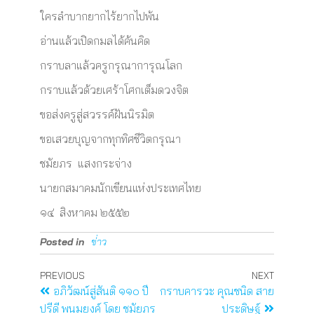
ใครลำบากยากไร้ยากไปพ้น
อ่านแล้วเปิดกมลได้ค้นคิด
กราบลาแล้วครูกรุณาการุณโลก
กราบแล้วด้วยเศร้าโศกเต็มดวงจิต
ขอส่งครูสู่สวรรค์ฝันนิรมิต
ขอเสวยบุญจากทุกทิศชีวิตกรุณา
ชมัยภร แสงกระจ่าง
นายกสมาคมนักเขียนแห่งประเทศไทย
๑๔ สิงหาคม ๒๕๕๒
Posted in
ข่่าว
PREVIOUS
NEXT
อภิวัฒน์สู่สันติ ๑๑๐ ปี
กราบคารวะ คุณชนิด สาย
ปรีดี พนมยงค์ โดย ชมัยภร
ประดิษฐ์