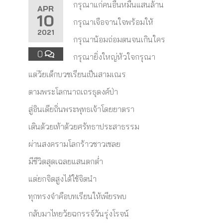
กรุณาแก่คนอื่นหมื่นแสนล้าน
APR
10
กรุณาเจือจานใจพร้อมให้
2021
กรุณาน้อมถ่อมตนจนเกินใคร
0
กรุณายิ่งใหญ่หัวใจกรุณา
แต่วัยเด็กบวชเรียนเป็นสามเณร
ตามพระโลกนาถเถรธุดงค์ป่า
สู่อินเดียถิ่นพระพุทธเจ้าโดยยาตรา
เดินด้วยเท้าด้วยศรัทธาประสาธรรม
ผ่านสงครามโลกร้าวชาวเชลย
มีชีวิตสุดเฉลยแสนตกต่ำ
แต่ยกจิตสูงได้ใช้จิตนำ
ทุกทรงจำคือบทเรียนให้เพียรพบ
กลับมาไทยวัยฉกรรจ์วันรุ่งโรจน์