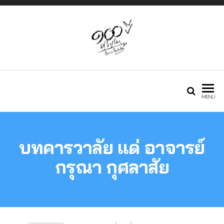
Just another
กองทุนศรีบูรพา
MENU
Phlox WP Theme
บทคารวาลัย แด่ อาจารย์
– Free Demos
กรุณา กุศลาสัย
site