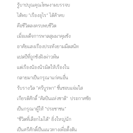
รู้บาปบุณคุณโทษงามบรรจบ
ได้พบ “เรืองอุไร” ได้ค้าคบ
คือชีวิตลงครบพบชีวิต
เมื่อเผด็จการพาลสุมมาคุมขัง
อาศัยแสงเรืองประทังยามมืดสนิท
แปดปีที่ถูกขังฝังผ่าวพิษ
แต่เรืองน้องนิรมิตให้เรืองใน
กลายมาเป็นกรุณาแก่คนอื่น
รับรางวัล “ศรีบูรพา” ชื่นชอบแจ่มใส
เกียรติศักดิ์ “ศิลปินแห่งชาติ” ประกาศชัย
เป็นกรุณาผู้ให้ “ประชาชน”
“ชีวิตที่เลือกไม่ได้” ยิ่งใหญ่นัก
เป็นศรีศักดิ์เป็นแนวทางเพื่อตั้งต้น