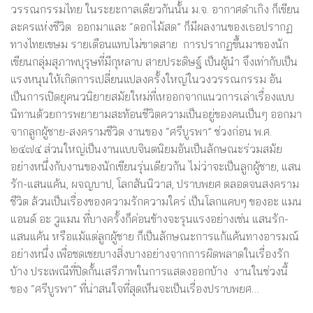
วรรณกรรมไทย ในระยะกาลเดียวกันนั้น ม.จ. อากาศดำเกิง ก็เขียน
ละครแห่งชีวิต ออกมาและ “ดอกไม้สด” ก็มีผลงานของเธอปรากฏ
ทางไทยเขษม รายเดือนแทบไม่ขาดสาย การปรากฏขึ้นมาของนัก
เขียนกลุ่มสุภาพบุรุษที่มีกุหลาบ สายประดิษฐ์ เป็นผู้นำ จึงเท่ากับเป็น
แรงหนุนให้เกิดการเปลี่ยนแปลงครั้งใหญ่ในวงวรรณกรรม อัน
เป็นการเปิดยุคนวนิยายสมัยใหม่ที่เหออกจากแนวการเล่าเรื่องแบบ
นิทานด้วยการพยายามสะท้อนชีวิตความเป็นอยู่ของคนเป็นๆ ออกมา
จากลูกผู้ชาย-สงครามชีวิต งานของ “ศรีบูรพา” ช่วงก่อน พ.ศ.
๒๔๗๔ ส่วนใหญ่เป็นงานแบบจินตนิยมอันเป็นลักษณะร่วมสมัย
อย่างหนึ่งกับงานของนักเขียนรุ่นเดียวกัน ไม่ว่าจะเป็นลูกผู้ชาย, แสน
รัก-แสนแค้น, ผจญบาป, โลกสันนิวาส, ปราบพยศ ตลอดจนสงคราม
ชีวิต ล้วนเป็นเรื่องของความรักความใคร่ เป็นโลกแคบๆ ของอะ แมน
แอนด์ อะ วูแมน ที่บางครั้งก็ค่อนข้างจะรุนแรงอย่างเช่น แสนรัก-
แสนแค้น หรือแม้แต่ลูกผู้ชาย ก็เป็นลักษณะการแก้แค้นทางอารมณ์
อย่างหนึ่ง เพื่อชดเชยบางสิ่งบางอย่างจากการผิดพลาดในเรื่องรัก
บ้าง ประเพณีที่ปิดกั้นเสรีภาพในการแสดงออกบ้าง งานในช่วงนี้
ของ “ศรีบูรพา” ที่น่าสนใจที่สุดเห็นจะเป็นเรื่องปราบพยศ…