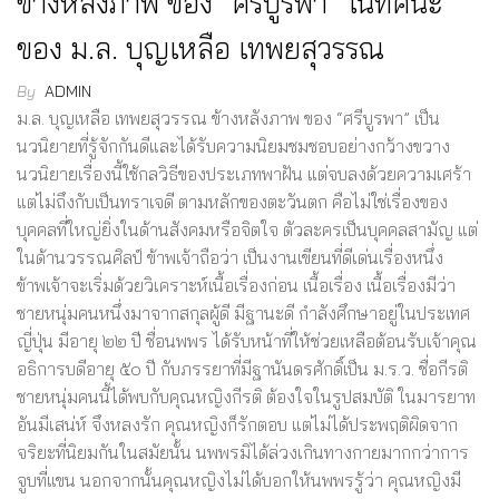
ข้างหลังภาพ ของ “ศรีบูรพา” ในทัศนะ
ของ ม.ล. บุญเหลือ เทพยสุวรรณ
By
ADMIN
ม.ล. บุญเหลือ เทพยสุวรรณ ข้างหลังภาพ ของ “ศรีบูรพา” เป็น
นวนิยายที่รู้จักกันดีและได้รับความนิยมชมชอบอย่างกว้างขวาง
นวนิยายเรื่องนี้ใช้กลวิธีของประเภทพาฝัน แต่จบลงด้วยความเศร้า
แต่ไม่ถึงกับเป็นทราเจดี ตามหลักของตะวันตก คือไม่ใช่เรื่องของ
บุคคลที่ใหญ่ยิ่งในด้านสังคมหรือจิตใจ ตัวละครเป็นบุคคลสามัญ แต่
ในด้านวรรณศิลป์ ข้าพเจ้าถือว่า เป็นงานเขียนที่ดีเด่นเรื่องหนึ่ง
ข้าพเจ้าจะเริ่มด้วยวิเคราะห์เนื้อเรื่องก่อน เนื้อเรื่อง เนื้อเรื่องมีว่า
ชายหนุ่มคนหนึ่งมาจากสกุลผู้ดี มีฐานะดี กำลังศึกษาอยู่ในประเทศ
ญี่ปุ่น มีอายุ ๒๒ ปี ชื่อนพพร ได้รับหน้าที่ให้ช่วยเหลือต้อนรับเจ้าคุณ
อธิการบดีอายุ ๕๐ ปี กับภรรยาที่มีฐานันดรศักดิ์เป็น ม.ร.ว. ชื่อกีรติ
ชายหนุ่มคนนี้ได้พบกับคุณหญิงกีรติ ต้องใจในรูปสมบัติ ในมารยาท
อันมีเสน่ห์ จึงหลงรัก คุณหญิงก็รักตอบ แต่ไม่ได้ประพฤติผิดจาก
จริยะที่นิยมกันในสมัยนั้น นพพรมิได้ล่วงเกินทางกายมากกว่าการ
จูบที่แขน นอกจากนั้นคุณหญิงไม่ได้บอกให้นพพรรู้ว่า คุณหญิงมี