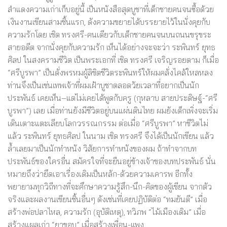
สำแดงความเก่าเก็บอยู่นี้ เป็นหนังสือสุดบูชาที่เด็กชายคนจนซื้อด้วย
เงินงานเขียนสามชิ้นแรก, ดังความขยายได้บรรยายไว้ในนั่งคุยกับ
ความรักโดย เชิด ทรงศรี-คนเดียวกับเด็กชายคนจนบนถนนขรุขระ
สายอดีต จากนั่งคุยกับความรัก เห็นได้อย่างจะจะว่า ระพินทร์ ยุทธ
ศิลป ในสงครามชีวิต เป็นพระเอกที่ เชิด ทรงศรี เจริญรอยตาม ก็เมื่อ
“ศรีบูรพา” เป็นดั่งพรหมผู้ลิขิตชีวิตระพินทร์ให้ผมคลั่งไคล้ใหลหลง
ท่านจึงเป็นเช่นเทพเจ้าที่ผมเฝ้าบูชาตลอดวัยเวลาที่อยากเป็นนัก
ประพันธ์ เคยเห็น–แต่ไม่เคยได้พูดกับครู (กุหลาบ สายประดิษฐ์-“ศรี
บูรพา”) เลย เมื่อท่านยังมีชีวิตอยู่บนแผ่นดินไทย ผมยังเด็กเพิ่งจะเริ่ม
เดินเตาะแตะเลียบโลกวรรณกรรม ต่อเมื่อ “ศรีบูรพา” หาชีวิตไม่
แล้ว ระพินทร์ ยุทธศิลป ในนาม เชิด ทรงศรี จึงได้เป็นนักเขียน แล้ว
ล้ำเลยมาเป็นนักทำหนัง วิสัยการทำหนังของผม ถ้าทำจากบท
ประพันธ์ของใครอื่น สมัครใจที่จะยืนอยู่ข้างเจ้าของบทประพันธ์ นั่น
หมายถึงว่ายึดเอาเรื่องเดิมเป็นหลัก-ด้วยความเคารพ อีกทั้ง
พยายามทุกวิถีทางที่จะศึกษาความรู้สึก-นึก-คิดของผู้เขียน จากตัว
จริงและผลงานเขียนชิ้นอื่นๆ ดังเช่นที่เคยปฏิบัติต่อ “ทมยันตี” เมื่อ
สร้างพ่อปลาไหล, ความรัก (อุบัติเหตุ), ทวิภพ “ไม้เมืองเดิม” เมื่อ
สร้างแผลเก่า “ยาขอบ” เมื่อสร้างเพื่อน-แพง…