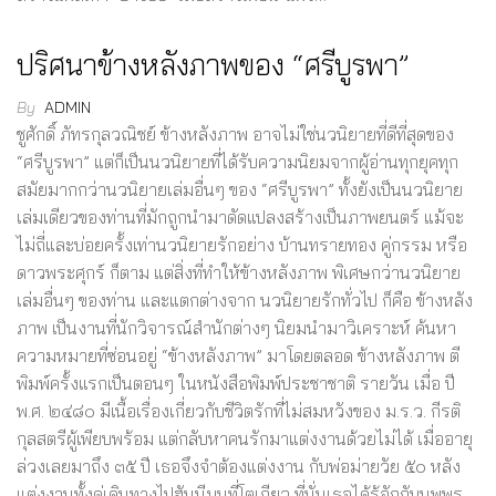
ปริศนาข้างหลังภาพของ “ศรีบูรพา”
By
ADMIN
ชูศักดิ์ ภัทรกุลวณิชย์ ข้างหลังภาพ อาจไม่ใช่นวนิยายที่ดีที่สุดของ
“ศรีบูรพา” แต่ก็เป็นนวนิยายที่ได้รับความนิยมจากผู้อ่านทุกยุคทุก
สมัยมากกว่านวนิยายเล่มอื่นๆ ของ “ศรีบูรพา” ทั้งยังเป็นนวนิยาย
เล่มเดียวของท่านที่มักถูกนำมาดัดแปลงสร้างเป็นภาพยนตร์ แม้จะ
ไม่ถี่และบ่อยครั้งเท่านวนิยายรักอย่าง บ้านทรายทอง คู่กรรม หรือ
ดาวพระศุกร์ ก็ตาม แต่สิ่งที่ทำให้ข้างหลังภาพ พิเศษกว่านวนิยาย
เล่มอื่นๆ ของท่าน และแตกต่างจาก นวนิยายรักทั่วไป ก็คือ ข้างหลัง
ภาพ เป็นงานที่นักวิจารณ์สำนักต่างๆ นิยมนำมาวิเคราะห์ ค้นหา
ความหมายที่ซ่อนอยู่ “ข้างหลังภาพ” มาโดยตลอด ข้างหลังภาพ ตี
พิมพ์ครั้งแรกเป็นตอนๆ ในหนังสือพิมพ์ประชาชาติ รายวัน เมื่อ ปี
พ.ศ. ๒๔๘๐ มีเนื้อเรื่องเกี่ยวกับชีวิตรักที่ไม่สมหวังของ ม.ร.ว. กีรติ
กุลสตรีผู้เพียบพร้อม แต่กลับหาคนรักมาแต่งงานด้วยไม่ได้ เมื่ออายุ
ล่วงเลยมาถึง ๓๕ ปี เธอจึงจำต้องแต่งงาน กับพ่อม่ายวัย ๕๐ หลัง
แต่งงานทั้งคู่เดินทางไปฮันนีมูนที่โตเกียว ที่นั่นเธอได้รู้จักกับนพพร