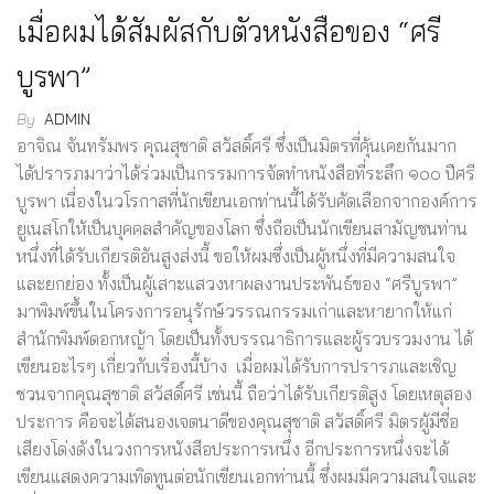
เมื่อผมได้สัมผัสกับตัวหนังสือของ “ศรี
บูรพา”
By
ADMIN
อาจิณ จันทรัมพร คุณสุชาติ สวัสดิ์ศรี ซึ่งเป็นมิตรที่คุ้นเคยกันมาก
ได้ปรารภมาว่าได้ร่วมเป็นกรรมการจัดทำหนังสือที่ระลึก ๑๐๐ ปีศรี
บูรพา เนื่องในวโรกาสที่นักเขียนเอกท่านนี้ได้รับคัดเลือกจากองค์การ
ยูเนสโกให้เป็นบุคคลสำคัญของโลก ซึ่งถือเป็นนักเขียนสามัญชนท่าน
หนึ่งที่ได้รับเกียรติอันสูงส่งนี้ ขอให้ผมซึ่งเป็นผู้หนึ่งที่มีความสนใจ
และยกย่อง ทั้งเป็นผู้เสาะแสวงหาผลงานประพันธ์ของ “ศรีบูรพา”
มาพิมพ์ขึ้นในโครงการอนุรักษ์วรรณกรรมเก่าและหายากให้แก่
สำนักพิมพ์ดอกหญ้า โดยเป็นทั้งบรรณาธิการและผู้รวบรวมงาน ได้
เขียนอะไรๆ เกี่ยวกับเรื่องนี้บ้าง เมื่อผมได้รับการปรารภและเชิญ
ชวนจากคุณสุชาติ สวัสดิ์ศรี เช่นนี้ ถือว่าได้รับเกียรติสูง โดยเหตุสอง
ประการ คือจะได้สนองเจตนาดีของคุณสุชาติ สวัสดิ์ศรี มิตรผู้มีชื่อ
เสียงโด่งดังในวงการหนังสือประการหนึ่ง อีกประการหนึ่งจะได้
เขียนแสดงความเทิดทูนต่อนักเขียนเอกท่านนี้ ซึ่งผมมีความสนใจและ