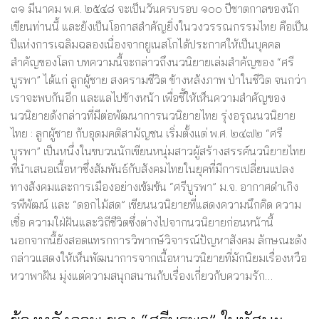
๓๑ มีนาคม พ.ศ. ๒๕๔๘ จะเป็นวันครบรอบ ๑๐๐ ปีชาตกาลของนัก
เขียนท่านนี้ และยังเป็นโอกาสสำคัญยิ่งในวงวรรณกรรมไทย คือเป็น
ปีแห่งการเฉลิมฉลองเนื่องจากยูเนสโกได้ประกาศให้เป็นบุคคล
สำคัญของโลก บทความนี้จะกล่าวถึงนวนิยายเล่มสำคัญของ “ศรี
บูรพา” ได้แก่ ลูกผู้ชาย สงครามชีวิต ข้างหลังภาพ ป่าในชีวิต จนกว่า
เราจะพบกันอีก และแลไปข้างหน้า เพื่อชี้ให้เห็นความสำคัญของ
นวนิยายดังกล่าวที่มีต่อพัฒนาการนวนิยายไทย รุ่งอรุณนวนิยาย
ไทย : ลูกผู้ชาย กับอุดมคติสามัญชน เริ่มตั้งแต่ พ.ศ. ๒๔๗๒ “ศรี
บูรพา” เป็นหนึ่งในขบวนนักเขียนหนุ่มสาวผู้สร้างสรรค์นวนิยายไทย
ที่นำเสนอเนื้อหาซึ่งสัมพันธ์กับสังคมไทยในยุคที่มีการเปลี่ยนแปลง
ทางสังคมและการเมืองอย่างเข้มข้น “ศรีบูรพา” ม.จ. อากาศดำเกิง
รพีพัฒน์ และ “ดอกไม้สด” เขียนนวนิยายที่แสดงความนึกคิด ความ
เชื่อ ความใฝ่ฝันและวิถีชีวิตซึ่งต่างไปจากนวนิยายก่อนหน้านี้
นอกจากนี้ยังสอดแทรกการวิพากษ์วิจารณ์ปัญหาสังคม ลักษณะดัง
กล่าวแสดงให้เห็นพัฒนาการจากเนื้อหานวนิยายที่มักนิยมเรื่องหวือ
หวาพาฝัน มุ่งแต่ความสนุกสนานกับเรื่องเกี่ยวกับความรัก…