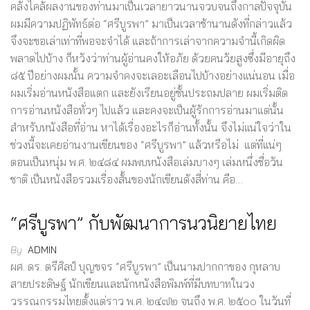
คลั่งไคล้ผลงานของท่านมาเป็นเวลายาวนานจวบจนถึงกาลปัจจุบัน
ผมมีความปฏิพัทธ์ต่อ “ศรีบูรพา” มาเป็นเวลาช้านานดังที่กล่าวแล้ว
จึงจะขอเล่าเท่าที่พอจะจำได้ และถ้าการเล่าจากความจำนี้เกิดผิด
พลาดไปบ้าง ก็หวังว่าท่านผู้อ่านคงให้อภัย ด้วยคนวัยสูงซึ่งมีอายุถึง
๘๕ ปีอย่างผมนั้น ความจำคงจะเลอะเลือนไปบ้างอย่างแน่นอน เมื่อ
ผมเริ่มอ่านหนังสือแตก และยังเรียนอยู่ชั้นประถมปลาย ผมเริ่มติด
การอ่านหนังสือทั่วๆ ไปแล้ว และคงจะเป็นผู้รักการอ่านมาแต่นั้น
สำหรับหนังสือที่อ่าน หาได้เรื่องอะไรก็อ่านทั้งนั้น จึงไม่แน่ใจว่าใน
ช่วงนี้จะเคยอ่านงานเขียนของ “ศรีบูรพา” แล้วหรือไม่ แต่ที่แน่ๆ
ตอนเป็นหนุ่ม พ.ศ. ๒๔๘๔ ผมพบหนังสือเล่มบางๆ เล่มหนึ่งชื่อวัน
ชาติ เป็นหนังสือรวมเรื่องสั้นของนักเขียนดังสี่ท่าน คือ…
“ศรีบูรพา” กับพัฒนาการนวนิยายไทย
By
ADMIN
ผศ. ดร. ตรีศิลป์ บุญขจร “ศรีบูรพา” เป็นนามปากกาของ กุหลาบ
สายประดิษฐ์ นักเขียนและนักหนังสือพิมพ์ที่มีบทบาทในวง
วรรณกรรมไทยตั้งแต่ราว พ.ศ. ๒๔๗๒ จนถึง พ.ศ. ๒๕๐๐ ในวันที่