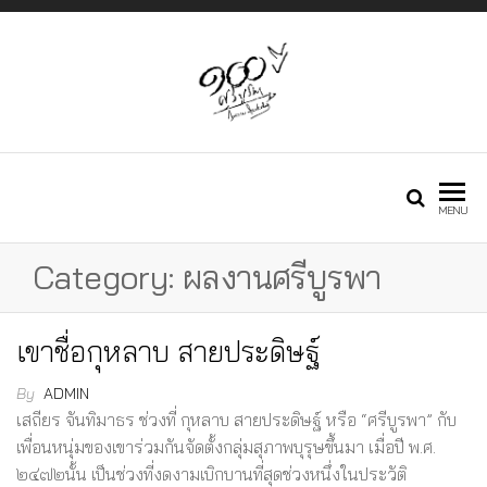
Just another
กองทุนศรีบูรพา
MENU
Phlox WP Theme
Category:
ผลงานศรีบูรพา
– Free Demos
เขาชื่อกุหลาบ สายประดิษฐ์
By
ADMIN
เสถียร จันทิมาธร ช่วงที่ กุหลาบ สายประดิษฐ์ หรือ “ศรีบูรพา” กับ
site
เพื่อนหนุ่มของเขาร่วมกันจัดตั้งกลุ่มสุภาพบุรุษขึ้นมา เมื่อปี พ.ศ.
๒๔๗๒นั้น เป็นช่วงที่งดงามเบิกบานที่สุดช่วงหนึ่งในประวัติ