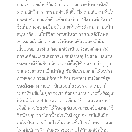
ยากจน เคยผ่านชีวิตลำบากมาก่อน ฉะนั้นท่านจึงมี
ความเข้าใจประชาชนอย่างลึกซึ้ง มีความเห็นอกเห็นใจ
ประชาชน ท่านคัดค้านข้อเสนอที่ว่า “ศิลปะเพื่อศิลปะ”
ซึ่งเหินห่างความเป็นจริงและเหินห่างสังคม ท่านสนัน
สนุน “ศิลปะเพื่อชีวิต” ท่านเห็นว่า วรรณคดีมิใช่ผล
งานของนักเขียนบางคนที่เหินห่างชีวิตและเพ้อฝัน
เลื่อนลอย แต่มันเกิดจากชีวิตเป็นจริงของสังคมที่มี
การเคลื่อนไหวและการแปรเปลี่ยนอยู่ไม่ขาด ผลงาน
ของท่านมีชีวิตชีวา ตัวละครมีทั้งผู้ใช้แรงงาน ปัญญา
ชนและเยาวชน เป็นสำคัญ ข้อเขียนของท่านได้สะท้อน
ภาพของเยาวชนที่รักชาติ รักประชาชน สนใจทุกข์สุข
ของสังคม มานะบากบั่นและเที่ยงธรรม พวกเขามี
ชะตาที่ขมขื่นในยุคของเขา ตัวอย่างเช่น “แกะที่พลัดฝูง”
ที่พิมพ์เมื่อ พ.ศ. ๒๔๘๗ ท่านเขียน “อ้ายหนูหลงทาง”
เมื่อปี พ.ศ. ๒๔๙๓ ได้ร้องทุกข์และคลายเครียดแทน “ชี
วิตน้อยๆ” ว่า “โลกนี้อะไรเป็นสิ่งถูก อะไรเป็นสิ่งผิด
อะไรเป็นความดี อะไรเป็นความชั่ว ใครคือเทวดา และ
ใครคือปิศาจ?” ตัวละครของท่านได้ก้าวสู่ชีวิตใหม่