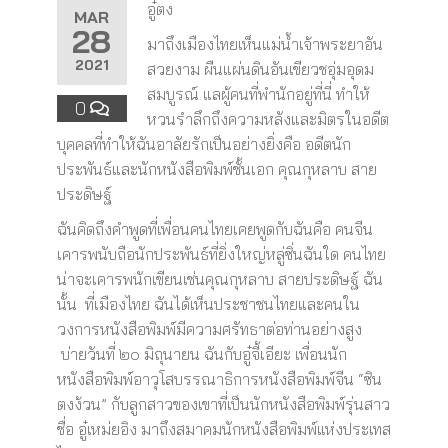
อู๋ตง
MAR
28
มาถึงเมืองไทยเห็นแม่น้ำเจ้าพระยาอัน
2021
สวยงาม ผืนแผ่นดินอันเขียวชอุ่มอุดม
สมบูรณ์ แลผู้คนที่พำนักอยู่ที่นี่ ทำให้
0
หวนรำลึกถึงความหลังและมิตรในอดีต
บุคคลที่ทำให้ฉันอาลัยรักเป็นอย่างยิ่งคือ อดีตนัก
ประพันธ์และนักหนังสือพิมพ์ชั้นเอก คุณกุหลาบ สาย
ประดิษฐ์
ฉันคิดถึงคำพูดที่เพื่อนคนไทยเคยพูดกับฉันคือ คนจีน
เคารพนับถือนักประพันธ์ที่ยิ่งใหญ่หลู่ซิ่นฉันใด คนไทย
น่าจะเคารพนักเขียนเช่นคุณกุหลาบ สายประดิษฐ์ ฉัน
นั้น ที่เมืองไทย ฉันได้เห็นประชาชนไทยและคนใน
วงการหนังสือพิมพ์มีความศรัทธาต่อท่านอย่างสูง
บ่ายวันที่ ๒๐ มิถุนายน ฉันกับอู๋จี้เอียะ เพื่อนนัก
หนังสือพิมพ์อาวุโสบรรณาธิการหนังสือพิมพ์จีน “ซิน
ตงง้วน” กับลูกสาวของเขาที่เป็นนักหนังสือพิมพ์รุ่นสาว
ชื่อ อู๋เหม่ยอิง มาถึงสมาคมนักหนังสือพิมพ์แห่งประเทส