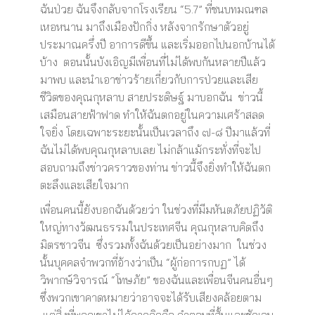
ฉันป่วย ฉันจึงกลับจากโรงเรียน “5.7” ที่ชนบทมณฑล
เหอหนาน มาถึงเมืองปักกิ่ง หลังจากรักษาตัวอยู่
ประมาณครึ่งปี อาการดีขึ้น และเริ่มออกไปนอกบ้านได้
บ้าง ตอนนั้นบังเอิญมีเพื่อนที่ไม่ได้พบกันหลายปีแล้ว
มาพบ และนำเอาข่าวร้ายเกี่ยวกับการป่วยและเสีย
ชีวิตของคุณกุหลาบ สายประดิษฐ์ มาบอกฉัน ข่าวนี้
เสมือนสายฟ้าฟาด ทำให้ฉันตกอยู่ในความเศร้าสลด
ใจยิ่ง โดยเฉพาะระยะนั้นเป็นเวลาถึง ๗-๘ ปีมาแล้วที่
ฉันไม่ได้พบคุณกุหลาบเลย ไม่กล้าแม้กระทั่งที่จะไป
สอบถามถึงข่าวคราวของท่าน ข่าวนี้จึงยิ่งทำให้ฉันตก
ตะลึงและเสียใจมาก
เพื่อนคนนี้ยังบอกฉันด้วยว่า ในช่วงที่มีมหันตภัยปฏิวัติ
ใหญ่ทางวัฒนธรรมในประเทศจีน คุณกุหลาบคิดถึง
มิตรชาวจีน ซึ่งรวมทั้งฉันด้วยเป็นอย่างมาก ในช่วง
นั้นบุคคลจำพวกที่อ้างว่าเป็น “ผู้ก่อการกบฏ” ได้
วิพากษ์วิจารณ์ “โทษภัย” ของฉันและเพื่อนจีนคนอื่นๆ
ซึ่งพวกเขาคาดหมายว่าอาจจะได้รับเสียงคล้อยตาม