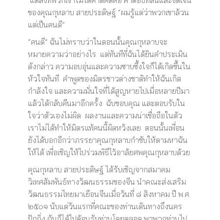
แต่สิ่งที่พวกเขาไม่ได้คาดคิดคือ คำตอบที่สั้นและชัดเจน
ของคุณกุหลาบ สายประดิษฐ์ “ผมรู้แต่ว่าพวกเขาล้วน
แต่เป็นคนดี”
“คนดี” ฉันไม่ทราบว่าในตอนนั้นคุณกุหลาบจะ
หมายความว่าอย่างไร แต่ทันทีที่ฉันได้ยินคำประเมิน
ดังกล่าว ความอบอุ่นและความซาบซึ้งใจก็ได้เกิดขึ้นใน
หัวใจทันที คำพูดของมิตรชาวต่างชาติทำให้ฉันเกิด
กำลังใจ และความมั่นใจที่ได้สูญหายไปเมื่อหลายปีมา
แล้วได้กลับคืนมาอีกครั้ง ฉับขอบคุณ และตอบรับใน
ใจว่าตัวเองไม่ผิด ผลงานและความน่าเชื่อถือในตัว
เราไม่ได้ทำให้มิตรแท้คนนี้ผิดหวังเลย ตอนนั้นเพื่อน
ยังได้บอกอีกว่าภรรยาคุณกุหลาบกำชับให้ตามหาฉัน
ให้ได้ เพื่อเชิญให้ไปร่วมพิธีไว้อาลัยศพคุณกุหลาบด้วย
คุณกุหลาบ สายประดิษฐ์ ได้รับเชิญจากสมาคม
วิเทศสัมพันธ์ทางวัฒนธรรมของจีน นำคณะส่งเสริม
วัฒนธรรมไทยมาเยือนจีนเมื่อวันที่ ๘ สิงหาคม ปี พ.ศ.
๒๕๐๑ นับแต่วันแรกที่คณะของท่านเดินทางถึงนคร
ปักกิ่ง ฉันก็ได้ไปต้อนรับท่านโดยตลอด พาพวกท่านไป