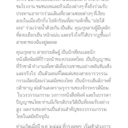
ชมโรงงาน ชมชนบทและหัวเมืองต่างๆ ทั้งยังร่วมรับ
ประทานอาหารร่วมเดินเที่ยวตามซอยต่างๆ ที่เงียบ
สงบในเมืองปักกิ่ง ไปพักร้อนที่สถานพักฟื้น “เป่ยใต้
เหอ” ร่วมว่ายน้ำด้วยกัน เป็นต้น คุณกุหลาบผู้มีบุคลิก
ที่สงบเยือกเย็น หนักแน่น และจริงใจก็ได้ปรากฏขึ้นแก่
สายตาของฉันอยู่ตลอด
คุณกุหลาบ สายประดิษฐ์ เป็นนักเขียนและนัก
หนังสือพิมพ์ที่ก้าวหน้าของประเทศไทย เป็นปัญญาชน
ที่รักชาติ ทำงานเพื่อชาติเพื่อประชาชนอย่างขยันขันแข็ง
และจริงใจ เป็นตัวแทนที่โดดเด่นของสายธารวรรณ
กรรมอัตถนิยมร่วมสมัยของไทย เป็นนักรบสันติภาพที่
กล้าหาญ ต่อต้านสงครามรุกรานของจักรพรรดินิยม
ในวงวรรณกรรม วงการหนังสือพิมพ์ และในบรรดา
ปัญญาชนไทย ท่านมีเกียรติประวัติเป็นที่ยอมรับอย่าง
สูง ผลงานของท่านเป็นส่วนสำคัญของวรรณกรรม
ไทยในสมัยปัจจุบัน
ท่านเกิดเมื่อปี พ.ศ. ๒๔๔๘ ที่กรุงเทพฯ เริ่มเข้าสู่วงการ