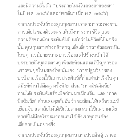
และมีความตื่นตัว (“ประกายใหม่ในดวงตาของเขา”
ในปี พ.ศ. ๒๔๙๔ และ “เขาตื่น” เมื่อ พ.ศ. ๒๔๙๕)
จากบทประพันธ์ของคุณกุหลาบ เราสามารถมองผ่าน
การเติบโตของตัวละคร เห็นถึงการงาน ชีวิต และ
ความคิดของนักประพันธ์ได้ แต่ทว่าในชีวิตที่เป็นจริง
นั้น คุณกุหลาบช่างกล้าหาญเด็ดเดี่ยวกว่าตัวละครเป็น
ไหนๆ นวนิยายขนาดยาวเรื่องแลไปข้างหน้า ได้
บรรยายถึงบุคคลต่างๆ เพื่อสะท้อนและแก้ปัญหาของ
เยาวชนยุคใหม่ของไทยนั่นเอง “ภาคปฐมวัย” ของ
นวนิยายเรื่องนี้เป็นการประพันธ์ที่ท่านทำสำเร็จในคุก
สมัยที่ท่านได้ติดคุกครั้งที่ ๒ ส่วน “ภาคมัชฌิมวัย”
ท่านได้ประพันธ์เสร็จเมื่อก่อนมาเมืองจีน และ “ภาค
ปัจฉิมวัย” ท่านเคยคุยกับฉันว่า จะเขียนให้เสร็จขณะที่
เยือนจีน แต่กลับไม่ได้เป็นไปตามแผน นี่เป็นความเสีย
หายที่ไม่มีอะไรจะมาทดแทนได้ ซึ่งเราทุกคนต้อง
เสียดายเป็นอย่างยิ่ง
จากบทประพันธ์ของคุณกุหลาบ สายประดิษฐ์ เราจะ