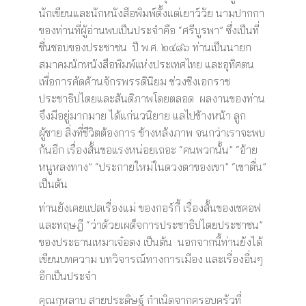
นักเขียนและนักหนังสือพิมพ์ตั้งแต่เยาว์วัย นามปากกา
ของท่านที่ผู้อ่านพบเป็นประจำคือ “ศรีบูรพา” ซึ่งเป็นที่
ชื่นชอบของประชาชน ปี พ.ศ. ๒๔๘๖ ท่านเป็นนายก
สมาคมนักหนังสือพิมพ์แห่งประเทศไทย และอุทิศตน
เพื่อการคัดค้านจักรพรรดินิยม ช่วงชิงเอกราช
ประชาธิปไตยและสันติภาพโดยตลอด ผลงานของท่าน
จึงมีอยู่มากมาย ได้แก่นวนิยาย แลไปข้างหน้า ลูก
ผู้ชาย สิ่งที่ชีวิตต้องการ ข้างหลังภาพ จนกว่าเราจะพบ
กันอีก เรื่องสั้นขอแรงหน่อยเถอะ “คนพวกนั้น” “อ้าย
หนูหลงทาง” “ประกายใหม่ในดวงตาของเขา” “เขาตื่น”
เป็นต้น
ท่านยังเคยแปลเรื่องแม่ ของกอร์กี้ เรื่องสั้นของเชคอฟ
และทฤษฎี “ว่าด้วยเผด็จการประชาธิปไตยประชาชน”
ของประธานเหมาเจ๋อตง เป็นต้น นอกจากนี้ท่านยังได้
เขียนบทความ บทวิจารณ์ทางการเมือง และเรื่องอื่นๆ
อีกเป็นประจำ
คุณกุหลาบ สายประดิษฐ์ กำเนิดจากครอบครัวที่