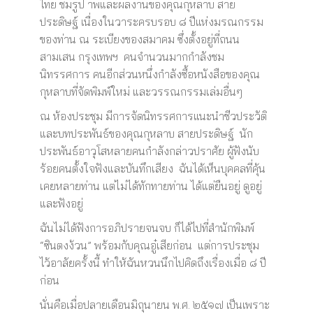
ไทย ชมรูป าพและผลงานของคุณกุหลาบ สาย
ประดิษฐ์ เนื่องในวาระครบรอบ ๘ ปีแห่งมรณกรรม
ของท่าน ณ ระเบียงของสมาคม ซึ่งตั้งอยู่ที่ถนน
สามเสน กรุงเทพฯ คนจำนวนมากกำลังชม
นิทรรศการ คนอีกส่วนหนึ่งกำลังซื้อหนังสือของคุณ
กุหลาบที่จัดพิมพ์ใหม่ และวรรณกรรมเล่มอื่นๆ
ณ ห้องประชุม มีการจัดนิทรรศการแนะนำชีวประวัติ
และบทประพันธ์ของคุณกุหลาบ สายประดิษฐ์ นัก
ประพันธ์อาวุโสหลายคนกำลังกล่าวปราศัย ผู้ฟังนับ
ร้อยคนตั้งใจฟังและบันทึกเสียง ฉันได้เห็นบุคคลที่คุ้น
เคยหลายท่าน แต่ไม่ได้ทักทายท่าน ได้แต่ยืนอยู่ ดูอยู่
และฟังอยู่
ฉันไม่ได้ฟังการอภิปรายจนจบ ก็ได้ไปที่สำนักพิมพ์
“ซินตงง้วน” พร้อมกับคุณอู๋เสียก่อน แต่การประชุม
ไว้อาลัยครั้งนี้ ทำให้ฉันหวนนึกไปคิดถึงเรื่องเมื่อ ๘ ปี
ก่อน
นั่นคือเมื่อปลายเดือนมิถุนายน พ.ศ. ๒๕๑๗ เป็นเพราะ