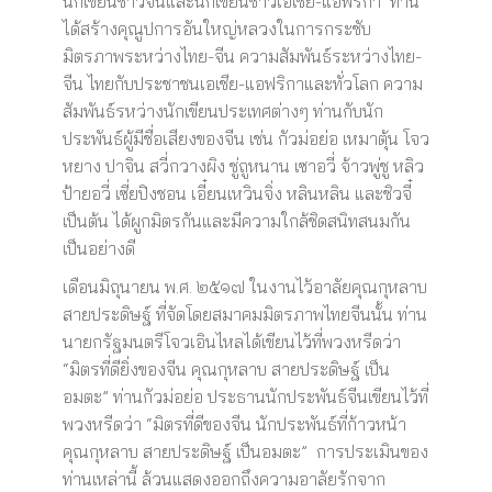
นักเขียนชาวจีนและนักเขียนชาวเอเชีย-แอฟริกา ท่าน
ได้สร้างคุณูปการอันใหญ่หลวงในการกระชับ
มิตรภาพระหว่างไทย-จีน ความสัมพันธ์ระหว่างไทย-
จีน ไทยกับประชาชนเอเชีย-แอฟริกาและทั่วโลก ความ
สัมพันธ์รหว่างนักเขียนประเทศต่างๆ ท่านกับนัก
ประพันธ์ผู้มีชื่อเสียงของจีน เช่น กัวม่อย่อ เหมาตุ้น โจว
หยาง ปาจิน สวี่กวางผิง ชู่ถูหนาน เซาอวี่ จ้าวพู่ชู หลิว
ป้ายอวี่ เซี่ยปิงชอน เอี๋ยนเหวินจิ่ง หลินหลิน และชิวจี๋
เป็นต้น ได้ผูกมิตรกันและมีความใกล้ชิดสนิทสนมกัน
เป็นอย่างดี
เดือนมิถุนายน พ.ศ. ๒๕๑๗ ในงานไว้อาลัยคุณกุหลาบ
สายประดิษฐ์ ที่จัดโดยสมาคมมิตรภาพไทยจีนนั้น ท่าน
นายกรัฐมนตรีโจวเอินไหลได้เขียนไว้ที่พวงหรีดว่า
“มิตรที่ดียิ่งของจีน คุณกุหลาบ สายประดิษฐ์ เป็น
อมตะ” ท่านกัวม่อย่อ ประธานนักประพันธ์จีนเขียนไว้ที่
พวงหรีดว่า “มิตรที่ดีของจีน นักประพันธ์ที่ก้าวหน้า
คุณกุหลาบ สายประดิษฐ์ เป็นอมตะ” การประเมินของ
ท่านเหล่านี้ ล้วนแสดงออกถึงความอาลัยรักจาก