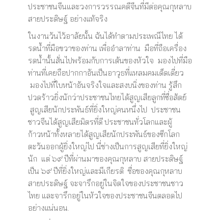
ประชาชนจีนและวงการวรรณคดีจีนที่มีต่อคุณกุหลาบ
สายประดิษฐ์ อย่างแท้จริง
ในงานวันไว้อาลัยนั้น ฉันได้ทำตามประเพณีไทย ได้
รดน้ำที่มือขวาของท่าน เพื่ออำลาท่าน มือที่ถือเครื่อง
รดน้ำนั้นสั่นไปพร้อมกับการเต้นของหัวใจ มองไปที่มือ
ท่านที่เคยถือปากกาอันเป็นอาวุธที่แหลมคมเด็ดเดี่ยว
มองไปที่ใบหน้าอันจริงใจและสงบนิ่งของท่าน รู้สึก
ปวดร้าวยิ่งนักว่าประชาชนไทยได้สูญเสียลูกที่ซื่อสัตย์
สูญเสียนักประพันธ์ที่ยิ่งใหญ่คนหนึ่งไป ประชาชน
ชาวจีนได้สูญเสียมิตรที่ดี ประชาชนทั่วโลกและผู้
ก้าวหน้าทั้งหลายได้สูญเสียนักประพันธ์ของซีกโลก
ตะวันออกผู้ยิ่งใหญ่ไป นี่ช่างเป็นการสูญเสียที่ยิ่งใหญ่
นัก แต่ ๖๙ ปีที่ผ่านมาของคุณกุหลาบ สายประดิษฐ์
เป็น ๖๙ ปีที่ยิ่งใหญ่และมีเกียรติ ชื่อของคุณกุหลาบ
สายประดิษฐ์ จะจารึกอยู่ในจิตใจของประชาชนชาว
ไทย และจารึกอยู่ในหัวใจของประชาชนจีนตลอดไป
อย่างแน่นอน.