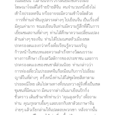
ในสมัยนั้น เวลานั้นจักรวรรดินิยมใช้เครื่องมือ
โฆษณาโจมตีใส่ร้ายป้ายสีจีน คนจำนวนหนึ่งยังไม่
เข้าใจประเทศจีน หรืออาจจะมีความเข้าใจผิดด้วย
การที่ท่านฝ่าฟันอุปสรรคต่างๆ ไปเยือนจีน เป็นเรื่องที่
มีคุณค่ามาก ขณะเยือนจีนท่านมีความรู้สึกที่ดีในการ
เยี่ยมชมสถานที่ต่างๆ ท่านได้ศึกษาความเปลี่ยนแปลง
ด้านต่างๆ ของจีน ท่านได้ไปมณฑลหัวเมืองเขต
ปกครองตนเองกว่าครึ่งเพื่อเรียนรู้ความเจริญ
ก้าวหน้าในชนบทและความสำเร็จทางวัฒนธรรม
ทางการศึกษา เรื่องสวัสดิการของประชาชน และการ
ปกครองตนเองของชนชาติส่วนน้อย ท่านกล่าวว่า
การท่องเที่ยวในประเทศจีนก็เหมือนกับการไปเยี่ยม
ญาติในที่ต่างๆ ครั้งหนึ่งท่านได้ใส่ชุดไทยสีเทาตาม
ประเพณีไทย เดินไปตามทางที่ถนนหวางฝู่จิงซึ่งเป็นเขต
ชุมชนที่มีคนมาก มีคนจากต่างถิ่นมาเยือนปักกิ่ง
ชั่วคราว เดินเข้ามาทักท่านว่า “คุณลุงครับ” เพื่อถาม
ท่าน คุณกุหลาบยิ้มๆ และบอกกับเขาด้วยภาษาจีน
ง่ายๆ แล้วเรียกล่ามให้แปลตอบพวกเขา หลังจากนั้น